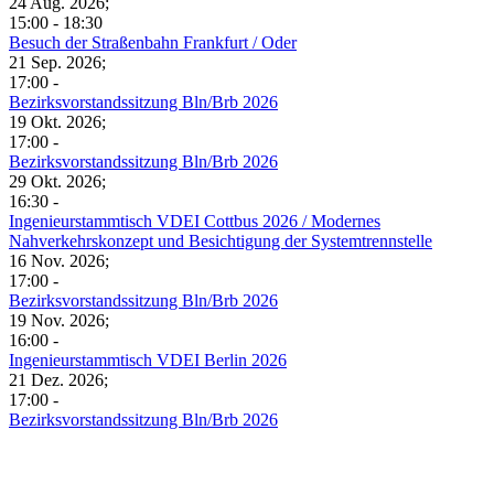
24 Aug. 2026
;
15:00
-
18:30
Besuch der Straßenbahn Frankfurt / Oder
21 Sep. 2026
;
17:00
-
Bezirksvorstandssitzung Bln/Brb 2026
19 Okt. 2026
;
17:00
-
Bezirksvorstandssitzung Bln/Brb 2026
29 Okt. 2026
;
16:30
-
Ingenieurstammtisch VDEI Cottbus 2026 / Modernes
Nahverkehrskonzept und Besichtigung der Systemtrennstelle
16 Nov. 2026
;
17:00
-
Bezirksvorstandssitzung Bln/Brb 2026
19 Nov. 2026
;
16:00
-
Ingenieurstammtisch VDEI Berlin 2026
21 Dez. 2026
;
17:00
-
Bezirksvorstandssitzung Bln/Brb 2026
Slide 1
Slide 1
Slide 1
Slide 1
Slide 1