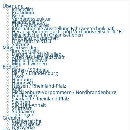
Über uns
Imagefilm
Präsidium
Beirat
Verbandsstruktur
#BahnSpielBox
VDEI-Förderpreis
Internationale Ausstellung Fahrwegtechnik (iaf)
Herausgeber der Fach- und Verbandszeitschrift "EI"
Mitgliedschaft in Organisationen
Kooperationspartner
Diversität im VDEI
Satzung
Mitglied werden
Ihre Vorteile
Darum bin ich Mitglied
Arten der Mitgliedschaft
Mitgliedsbeitrag
Mitglied werden
Bezirke
Baden / Südpfalz
Berlin / Brandenburg
Essen
Hamburg
Hannover
Hessen / Rheinland-Pfalz
Köln
Mecklenburg-Vorpommern / Nordbrandenburg
Nordbayern
Saarland / Rheinland-Pfalz
Sachsen
Sachsen-Anhalt
Stuttgart
Südbayern
Thüringen
Gremien
Fachbereiche
Arbeitskreise
Netzwerke