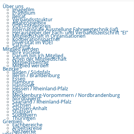
Über uns
Imagefilm
Präsidium
Beirat
Verbandsstruktur
#BahnSpielBox
VDEI-Förderpreis
Internationale Ausstellung Fahrwegtechnik (iaf)
Herausgeber der Fach- und Verbandszeitschrift "EI"
Mitgliedschaft in Organisationen
Kooperationspartner
Diversität im VDEI
Satzung
Mitglied werden
Ihre Vorteile
Darum bin ich Mitglied
Arten der Mitgliedschaft
Mitgliedsbeitrag
Mitglied werden
Bezirke
Baden / Südpfalz
Berlin / Brandenburg
Essen
Hamburg
Hannover
Hessen / Rheinland-Pfalz
Köln
Mecklenburg-Vorpommern / Nordbrandenburg
Nordbayern
Saarland / Rheinland-Pfalz
Sachsen
Sachsen-Anhalt
Stuttgart
Südbayern
Thüringen
Gremien
Fachbereiche
Arbeitskreise
Netzwerke