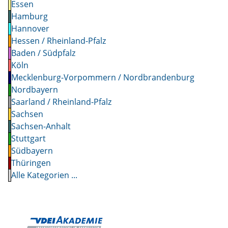
Essen
Hamburg
Hannover
Hessen / Rheinland-Pfalz
Baden / Südpfalz
Köln
Mecklenburg-Vorpommern / Nordbrandenburg
Nordbayern
Saarland / Rheinland-Pfalz
Sachsen
Sachsen-Anhalt
Stuttgart
Südbayern
Thüringen
Alle Kategorien ...