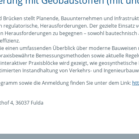
rung mit Geobaustoffen (mit un
d Brücken stellt Planende, Bauunternehmen und Infrastru
 regulatorische, Herausforderungen. Der gezielte Einsatz 
sen Herausforderungen zu begegnen – sowohl bautechnisch a
ffizienz.
Sie einen umfassenden Überblick über moderne Bauweisen 
, praxisbewährte Bemessungsmethoden sowie aktuelle Reg
interaktiver Praxisblöcke wird gezeigt, wie geosynthetische
timierten Instandhaltung von Verkehrs- und Ingenieurbauw
ogramm sowie die Anmeldung finden Sie unter dem Link:
ht
thof 4, 36037 Fulda