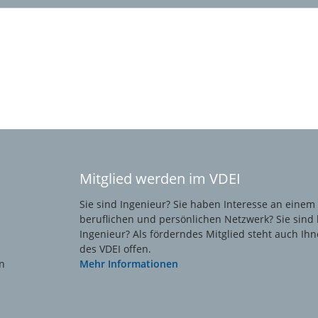
Mitglied werden im VDEI
Sie sind Ingenieur? Sie haben Interesse an einem
beruflichen und persönlichen Netzwerk? Sie sind 
Ingenieur? Als förderndes Mitglied steht auch Ihn
des VDEI offen.
n
Mehr Informationen