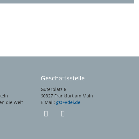
Geschäftsstelle
Güterplatz 8
kein
60327 Frankfurt am Main
en die Welt
E-Mail:
gs@vdei.de