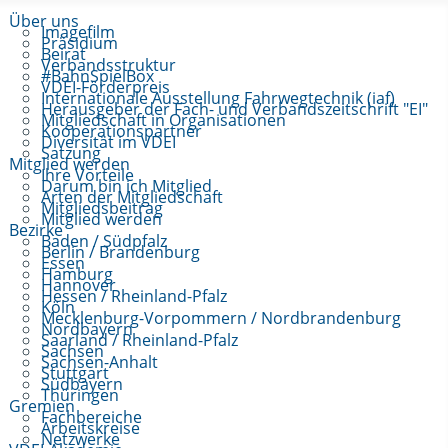
Über uns
Imagefilm
Präsidium
Beirat
Verbandsstruktur
#BahnSpielBox
VDEI-Förderpreis
Internationale Ausstellung Fahrwegtechnik (iaf)
Herausgeber der Fach- und Verbandszeitschrift "EI"
Mitgliedschaft in Organisationen
Kooperationspartner
Diversität im VDEI
Satzung
Mitglied werden
Ihre Vorteile
Darum bin ich Mitglied
Arten der Mitgliedschaft
Mitgliedsbeitrag
Mitglied werden
Bezirke
Baden / Südpfalz
Berlin / Brandenburg
Essen
Hamburg
Hannover
Hessen / Rheinland-Pfalz
Köln
Mecklenburg-Vorpommern / Nordbrandenburg
Nordbayern
Saarland / Rheinland-Pfalz
Sachsen
Sachsen-Anhalt
Stuttgart
Südbayern
Thüringen
Gremien
Fachbereiche
Arbeitskreise
Netzwerke