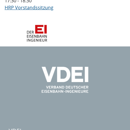
17:30
-
18:30
HRP Vorstandssitzung