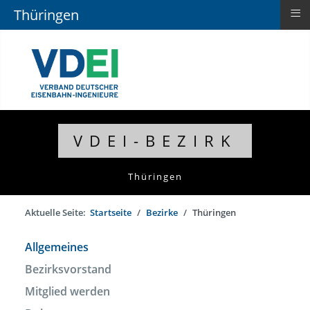
≡
Thüringen
VDEI-BEZIRK
Thüringen
Aktuelle Seite:
Startseite
Bezirke
Thüringen
Allgemeines
Bezirksvorstand
Mitglied werden