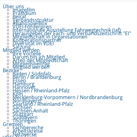
Über uns
Imagefilm
Präsidium
Beirat
Verbandsstruktur
#BahnSpielBox
VDEI-Förderpreis
Internationale Ausstellung Fahrwegtechnik (iaf)
Herausgeber der Fach- und Verbandszeitschrift "EI"
Mitgliedschaft in Organisationen
Kooperationspartner
Diversität im VDEI
Satzung
Mitglied werden
Ihre Vorteile
Darum bin ich Mitglied
Arten der Mitgliedschaft
Mitgliedsbeitrag
Mitglied werden
Bezirke
Baden / Südpfalz
Berlin / Brandenburg
Essen
Hamburg
Hannover
Hessen / Rheinland-Pfalz
Köln
Mecklenburg-Vorpommern / Nordbrandenburg
Nordbayern
Saarland / Rheinland-Pfalz
Sachsen
Sachsen-Anhalt
Stuttgart
Südbayern
Thüringen
Gremien
Fachbereiche
Arbeitskreise
Netzwerke