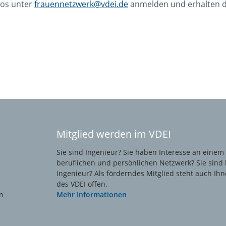
los unter
frauennetzwerk@vdei.de
anmelden und erhalten d
Mitglied werden im VDEI
Sie sind Ingenieur? Sie haben Interesse an einem
beruflichen und persönlichen Netzwerk? Sie sind 
Ingenieur? Als förderndes Mitglied steht auch Ihn
des VDEI offen.
n
Mehr Informationen