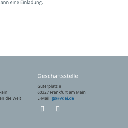
ann eine Einladung.
Geschäftsstelle
Güterplatz 8
kein
60327 Frankfurt am Main
en die Welt
E-Mail:
gs@vdei.de