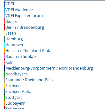
VDEI
VDEI Akademie
VDEI Expertenforum
Bezirke
Berlin / Brandenburg
Essen
Hamburg
Hannover
Hessen / Rheinland-Pfalz
Baden / Südpfalz
Köln
Mecklenburg-Vorpommern / Nordbrandenburg
Nordbayern
Saarland / Rheinland-Pfalz
Sachsen
Sachsen-Anhalt
Stuttgart
Südbayern
Thüringen