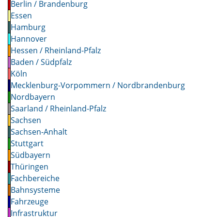
Berlin / Brandenburg
Essen
Hamburg
Hannover
Hessen / Rheinland-Pfalz
Baden / Südpfalz
Köln
Mecklenburg-Vorpommern / Nordbrandenburg
Nordbayern
Saarland / Rheinland-Pfalz
Sachsen
Sachsen-Anhalt
Stuttgart
Südbayern
Thüringen
Fachbereiche
Bahnsysteme
Fahrzeuge
Infrastruktur