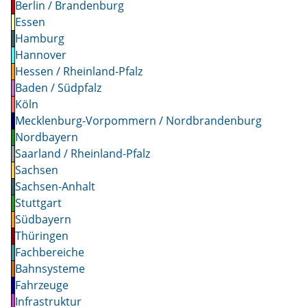
Berlin / Brandenburg
Essen
Hamburg
Hannover
Hessen / Rheinland-Pfalz
Baden / Südpfalz
Köln
Mecklenburg-Vorpommern / Nordbrandenburg
Nordbayern
Saarland / Rheinland-Pfalz
Sachsen
Sachsen-Anhalt
Stuttgart
Südbayern
Thüringen
Fachbereiche
Bahnsysteme
Fahrzeuge
Infrastruktur