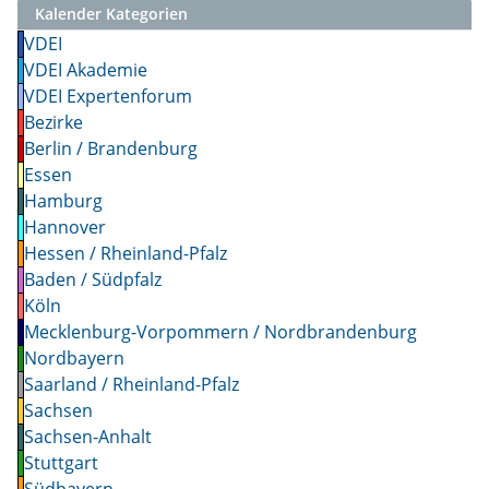
Kalender Kategorien
VDEI
VDEI Akademie
VDEI Expertenforum
Bezirke
Berlin / Brandenburg
Essen
Hamburg
Hannover
Hessen / Rheinland-Pfalz
Baden / Südpfalz
Köln
Mecklenburg-Vorpommern / Nordbrandenburg
Nordbayern
Saarland / Rheinland-Pfalz
Sachsen
Sachsen-Anhalt
Stuttgart
Südbayern