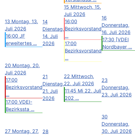
15
Mittwoch, 15.
Juli 2026
16
13
Montag, 13.
16:00
14
Donnerstag,
Juli 2026
Bezirksvorstand
Dienstag,
16. Juli 2026
16:00 JF
...
14. Juli
17:30 [VDEI
erweitertes ...
2026
17:00
Nordbayer ...
Bezirksvorstand
...
20
Montag, 20.
Juli 2026
22
Mittwoch,
21
17:00
23
22. Juli 2026
Dienstag,
Bezirksvorstand
Donnerstag,
11:45 Mi 22. Juli
21. Juli
...
23. Juli 2026
202 ...
2026
17:00 VDEI-
Bezirkssta ...
30
Donnerstag,
27
Montag, 27.
30. Juli 2026
28