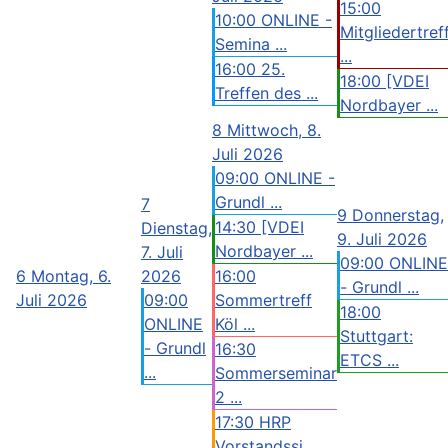
15:00
10:00 ONLINE -
Mitgliedertref
Semina ...
...
16:00 25.
18:00 [VDEI
Treffen des ...
Nordbayer ...
8
Mittwoch, 8.
Juli 2026
09:00 ONLINE -
Grundl ...
7
9
Donnerstag,
14:30 [VDEI
Dienstag,
9. Juli 2026
Nordbayer ...
7. Juli
09:00 ONLINE
6
Montag, 6.
2026
16:00
- Grundl ...
Juli 2026
09:00
Sommertreff
18:00
ONLINE
Köl ...
Stuttgart:
- Grundl
16:30
ETCS ...
...
Sommerseminar
2 ...
17:30 HRP
Vorstandssi ...