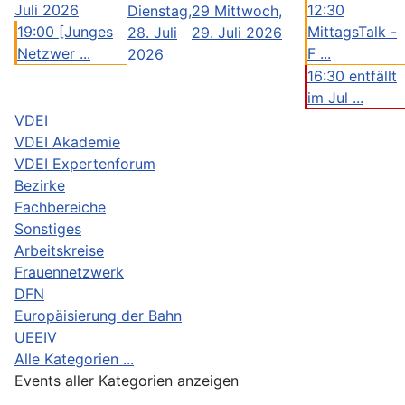
Juli 2026
12:30
Dienstag,
29
Mittwoch,
19:00 [Junges
MittagsTalk -
28. Juli
29. Juli 2026
Netzwer ...
F ...
2026
16:30 entfällt
im Jul ...
VDEI
VDEI Akademie
VDEI Expertenforum
Bezirke
Fachbereiche
Sonstiges
Arbeitskreise
Frauennetzwerk
DFN
Europäisierung der Bahn
UEEIV
Alle Kategorien ...
Events aller Kategorien anzeigen