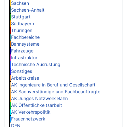
Sachsen
Sachsen-Anhalt
Stuttgart
Südbayern
Thüringen
Fachbereiche
Bahnsysteme
Fahrzeuge
Infrastruktur
Technische Ausrüstung
Sonstiges
Arbeitskreise
AK Ingenieure in Beruf und Gesellschaft
AK Sachverständige und Fachbeauftragte
AK Junges Netzwerk Bahn
AK Öffentlichkeitsarbeit
AK Verkehrspolitik
Frauennetzwerk
DFN