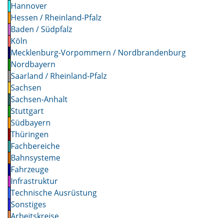
Hannover
Hessen / Rheinland-Pfalz
Baden / Südpfalz
Köln
Mecklenburg-Vorpommern / Nordbrandenburg
Nordbayern
Saarland / Rheinland-Pfalz
Sachsen
Sachsen-Anhalt
Stuttgart
Südbayern
Thüringen
Fachbereiche
Bahnsysteme
Fahrzeuge
Infrastruktur
Technische Ausrüstung
Sonstiges
Arbeitskreise