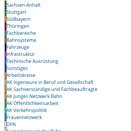
Sachsen-Anhalt
Stuttgart
Südbayern
Thüringen
Fachbereiche
Bahnsysteme
Fahrzeuge
Infrastruktur
Technische Ausrüstung
Sonstiges
Arbeitskreise
AK Ingenieure in Beruf und Gesellschaft
AK Sachverständige und Fachbeauftragte
AK Junges Netzwerk Bahn
AK Öffentlichkeitsarbeit
AK Verkehrspolitik
Frauennetzwerk
DFN