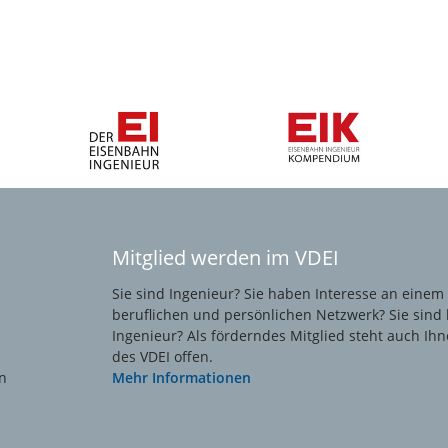
Mitglied werden im VDEI
Sie sind Ingenieur? Sie haben Interesse an einem
beruflichen und persönlichen Netzwerk? Sie sind 
Ingenieur? Als förderndes Mitglied steht auch Ihn
des VDEI offen.
n
Mehr Informationen