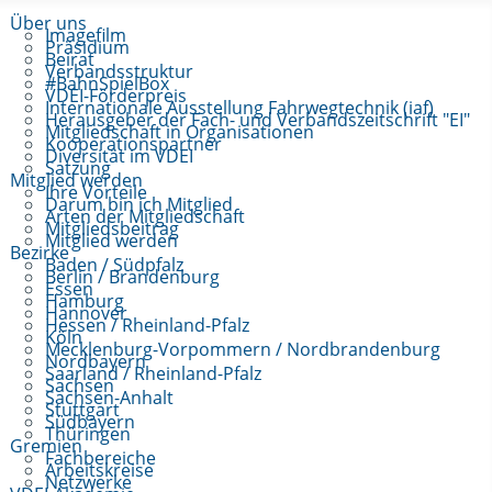
Über uns
Imagefilm
Präsidium
Beirat
Verbandsstruktur
#BahnSpielBox
VDEI-Förderpreis
Internationale Ausstellung Fahrwegtechnik (iaf)
Herausgeber der Fach- und Verbandszeitschrift "EI"
Mitgliedschaft in Organisationen
Kooperationspartner
Diversität im VDEI
Satzung
Mitglied werden
Ihre Vorteile
Darum bin ich Mitglied
Arten der Mitgliedschaft
Mitgliedsbeitrag
Mitglied werden
Bezirke
Baden / Südpfalz
Berlin / Brandenburg
Essen
Hamburg
Hannover
Hessen / Rheinland-Pfalz
Köln
Mecklenburg-Vorpommern / Nordbrandenburg
Nordbayern
Saarland / Rheinland-Pfalz
Sachsen
Sachsen-Anhalt
Stuttgart
Südbayern
Thüringen
Gremien
Fachbereiche
Arbeitskreise
Netzwerke