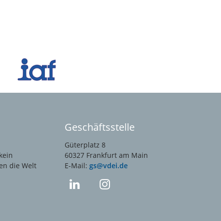
Geschäftsstelle
Güterplatz 8
kein
60327 Frankfurt am Main
en die Welt
E-Mail:
gs@vdei.de